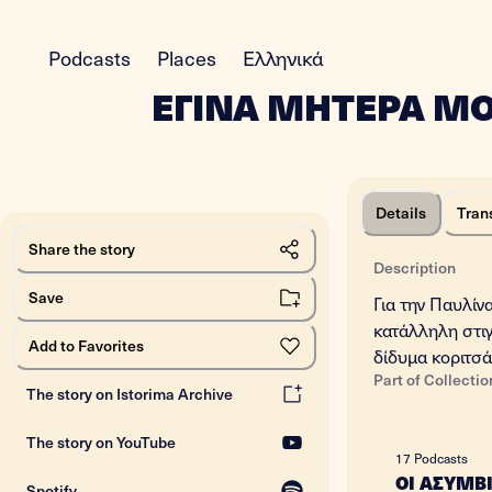
Podcasts
Places
Ελληνικά
ΕΓΙΝΑ ΜΗΤΕΡΑ ΜΟ
Details
Tran
Share the story
Description
Save
Για την Παυλίν
κατάλληλη στι
Add to Favorites
δίδυμα κοριτσά
Part of Collectio
The story on Istorima Archive
The story on YouTube
17
Podcasts
ΟΙ ΑΣΥΜΒ
Spotify