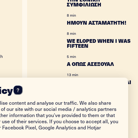
ΣΥΜΦΙΛΙΩΣΗ
8 min
ΗΜΟΥΝ ΑΣΤΑΜΑΤΗΤΗ!
8 min
WE ELOPED WHEN I WAS
FIFTEEN
zh
5 min
Α ΟΠΩΣ ΑΣΕΞΟΥΑΛ
13 min
ΜΙΑ ΜΕΡΑ ΞΥΠΝΗΣΑ ΚΑΙ
icy
ΔΕΝ ΑΝΑΓΝΩΡΙΖΑ ΤΟΝ
?
ΕΑΥΤΟ ΜΟΥ
ise content and analyse our traffic. We also share
13 min
of our site with our social media / analytics partners
ΤΟ ΜΥΣΤΙΚΟ ΣΤΟ
ΚΛΕΙΔΩΜΕΝΟ ΣΥΡΤΑΡΙ
her information that you’ve provided to them or that
 use of their services. If you choose to accept all, you
13 min
or Facebook Pixel, Google Analytics and Hotjar
TWIN SISTERS,