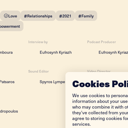
#
#
#
Love
Relationships
2021
Family
powerment
Interview by
Podcast Producer
amboura
Eufrosynh Kyriazh
Eufrosynh Kyria
Sound Editor
Video Director
Cookies Pol
Patsaros
Spyros Lymperopoulos
Maria Ntrougia
We use cookies to personal
information about your use 
who may combine it with ot
ndropoulos
they’ve collected from your
agree to storing cookies f
services.