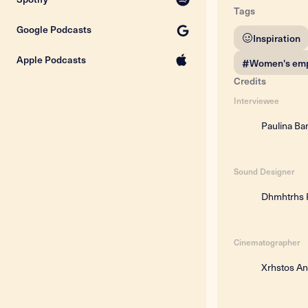
Tags
Google Podcasts
Inspiration
Apple Podcasts
#
Women's em
Credits
Interviewee
Paulina B
Sound Designer
Dhmhtrhs 
Cinematographer
Xrhstos A