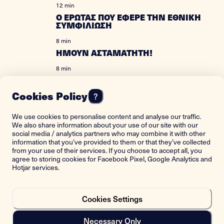
12 min
Ο ΕΡΩΤΑΣ ΠΟΥ ΕΦΕΡΕ ΤΗΝ ΕΘΝΙΚΗ
ΣΥΜΦΙΛΙΩΣΗ
8 min
ΗΜΟΥΝ ΑΣΤΑΜΑΤΗΤΗ!
8 min
WE ELOPED WHEN I WAS FIFTEEN
Cookies Policy
?
9 min
ΟΤΑΝ ΑΦΗΣΑ ΤΗΝ ΕΚΚΛΗΣΙΑ,
ΑΠΟΔΕΧΤΗΚΑ ΠΟΙΟΣ ΕΙΜΑΙ
We use cookies to personalise content and analyse our traffic.
We also share information about your use of our site with our
12 min
social media / analytics partners who may combine it with other
information that you’ve provided to them or that they’ve collected
ΜΑΣ ΧΤΥΠΗΣΑΝ ΓΙΑΤΙ
ΦΙΛΙΟΜΑΣΤΑΝ ΜΕ ΤΗΝ ΚΟΠΕΛΑ
from your use of their services. If you choose to accept all, you
ΜΟΥ
agree to storing cookies for Facebook Pixel, Google Analytics and
Hotjar services.
13 min
ΔΙΔΥΜΕΣ ΑΔΕΡΦΕΣ ΧΩΡΙΣΤΗΚΑΝ
ΣΤΗ ΓΕΝΝΑ
Cookies Settings
8 min
Necessary Only
ΜΕ ΠΑΝΤΡΕΨΑΝ ΣΤΑ ΔΕΚΑΤΡΙΑ