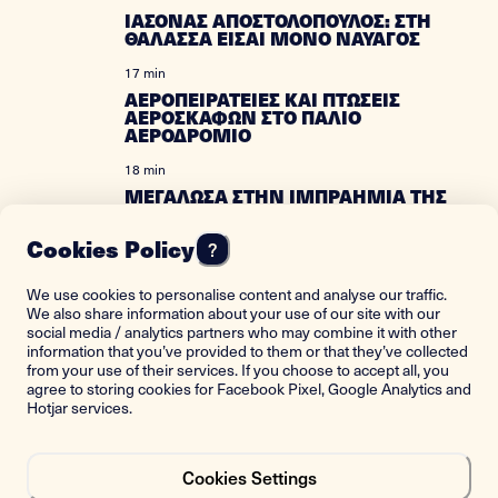
ΙΑΣΟΝΑΣ ΑΠΟΣΤΟΛΟΠΟΥΛΟΣ: ΣΤΗ
ΘΑΛΑΣΣΑ ΕΙΣΑΙ ΜΟΝΟ ΝΑΥΑΓΟΣ
17 min
ΑΕΡΟΠΕΙΡΑΤΕΙΕΣ ΚΑΙ ΠΤΩΣΕΙΣ
ΑΕΡΟΣΚΑΦΩΝ ΣΤΟ ΠΑΛΙΟ
ΑΕΡΟΔΡΟΜΙΟ
18 min
ΜΕΓΑΛΩΣΑ ΣΤΗΝ ΙΜΠΡΑΗΜΙΑ ΤΗΣ
ΑΛΕΞΑΝΔΡΕΙΑΣ
Cookies Policy
?
14 min
THE FIRST GREEK WOMAN SHIP
RADIO OPERATOR
We use cookies to personalise content and analyse our traffic.
We also share information about your use of our site with our
17 min
social media / analytics partners who may combine it with other
information that you’ve provided to them or that they’ve collected
ΤΟΤΕ ΠΟΥ ΟΛΑ ΕΜΟΙΑΖΑΝ ΑΘΩΑ
from your use of their services. If you choose to accept all, you
agree to storing cookies for Facebook Pixel, Google Analytics and
10 min
Hotjar services.
ΕΘΕΣΑ ΣΕ ΛΕΙΤΟΥΡΓΙΑ ΤΟΝ
ΕΛΛΗΝΙΚΟ ΠΥΡΗΝΙΚΟ
ΑΝΤΙΔΡΑΣΤΗΡΑ
Cookies Settings
8 min