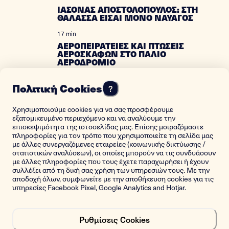
ΙΑΣΟΝΑΣ ΑΠΟΣΤΟΛΟΠΟΥΛΟΣ: ΣΤΗ
ΘΑΛΑΣΣΑ ΕΙΣΑΙ ΜΟΝΟ ΝΑΥΑΓΟΣ
17 min
ΑΕΡΟΠΕΙΡΑΤΕΙΕΣ ΚΑΙ ΠΤΩΣΕΙΣ
ΑΕΡΟΣΚΑΦΩΝ ΣΤΟ ΠΑΛΙΟ
ΑΕΡΟΔΡΟΜΙΟ
18 min
Πολιτική Cookies
?
ΜΕΓΑΛΩΣΑ ΣΤΗΝ ΙΜΠΡΑΗΜΙΑ ΤΗΣ
ΑΛΕΞΑΝΔΡΕΙΑΣ
Χρησιμοποιούμε cookies για να σας προσφέρουμε
14 min
εξατομικευμένο περιεχόμενο και να αναλύουμε την
THE FIRST GREEK WOMAN SHIP
επισκεψιμότητα της ιστοσελίδας μας. Επίσης μοιραζόμαστε
RADIO OPERATOR
πληροφορίες για τον τρόπο που χρησιμοποιείτε τη σελίδα μας
με άλλες συνεργαζόμενες εταιρείες (κοινωνικής δικτύωσης /
17 min
στατιστικών αναλύσεων), οι οποίες μπορούν να τις συνδυάσουν
με άλλες πληροφορίες που τους έχετε παραχωρήσει ή έχουν
ΤΟΤΕ ΠΟΥ ΟΛΑ ΕΜΟΙΑΖΑΝ ΑΘΩΑ
συλλέξει από τη δική σας χρήση των υπηρεσιών τους. Με την
αποδοχή όλων, συμφωνείτε με την αποθήκευση cookies για τις
10 min
υπηρεσίες Facebook Pixel, Google Analytics and Hotjar.
ΕΘΕΣΑ ΣΕ ΛΕΙΤΟΥΡΓΙΑ ΤΟΝ
ΕΛΛΗΝΙΚΟ ΠΥΡΗΝΙΚΟ
ΑΝΤΙΔΡΑΣΤΗΡΑ
Ρυθμίσεις Cookies
8 min