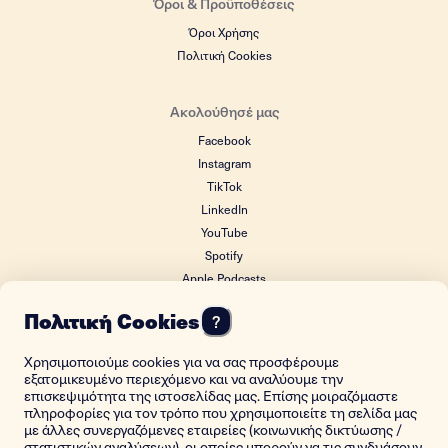
Όροι & Προϋποθέσεις
Όροι Χρήσης
Πολιτική Cookies
Ακολούθησέ μας
Facebook
Instagram
TikTok
LinkedIn
YouTube
Spotify
Apple Podcasts
Google Podcasts
Πολιτική Cookies
?
Χρησιμοποιούμε cookies για να σας προσφέρουμε
ΙΔΡΥΤΙΚΟΣ ΔΩΡΗΤΗΣ
εξατομικευμένο περιεχόμενο και να αναλύουμε την
επισκεψιμότητα της ιστοσελίδας μας. Επίσης μοιραζόμαστε
πληροφορίες για τον τρόπο που χρησιμοποιείτε τη σελίδα μας
με άλλες συνεργαζόμενες εταιρείες (κοινωνικής δικτύωσης /
στατιστικών αναλύσεων), οι οποίες μπορούν να τις συνδυάσουν