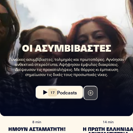
ΟΙ ΑΣΥΜΒΙΒΑΣΤΕΣ
Γυναίκες ασυμβίβαστες, τολμηρές και πρωτοπόρες. Αγνόησαν
ανθεκτικά στερεότυπα. Αψήφησαν έμφυλες διακρίσεις.
Διέψευσαν τις προκαταλήψεις. Με θάρρος κι έμπνευση
σημείωσαν τις δικές τους προσωπικές νίκες.
Podcasts
17
#
1
#
2
8 min
14 min
ΗΜΟΥΝ ΑΣΤΑΜΑΤΗΤΗ!
H ΠΡΩΤΗ ΕΛΛΗΝΙΔ