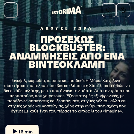
ΑΚΟΥΣΕ ΤΩΡΑ
ΠΡΟΣΕΧΩΣ
BLOCKBUSTER:
ΑΝΑΜΝΗΣΕΙΣ ΑΠΟ ΕΝΑ
ΒΙΝΤΕΟΚΛΑΜΠ
Σινεφίλ, κωμωδία, περιπέτεια, παιδικό: Η Μάρω Χατζελένη,
ιδιοκτήτρια του τελευταίου βιντεοκλάμπ στη Χίο, ήξερε τι ήθελε να
δει ο κάθε πελάτης, με το που άνοιγε την πόρτα. Από τον τρόπο που
περπατούσε, που χαιρετούσε. Έζησε στιγμές εξωφρενικές, με
παράξενες απαιτήσεις και ξεσπάσματα, στιγμές γέλιου, αλλά και
στιγμές χαράς και νοσταλγίας, χάρη στην ανθρώπινη σχέση που
έχτισε με κάθε έναν που πέρασε το κατώφλι του «Imagine».
16 min