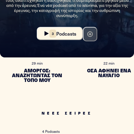
τους αναπτύχθηκαν ή εξελίχθηκαν, τι συμπεράσματα βγήκαν μέσα
από την έρευνα; Ένα νέο podcast από το istorima, για την αξία της
έρευνας, την καταγραφή της ιστορίας και την ανθρώπινη
συνύπαρξη.
Podcasts
3
#
1
#
2
29 min
22 min
ΑΜΟΡΓΟΣ:
ΟΣΑ ΑΦΗΝΕΙ ΕΝΑ
ΑΝΑΖΗΤΩΝΤΑΣ ΤΟΝ
ΝΑΥΑΓΙΟ
ΤΟΠΟ ΜΟΥ
ΝΕΕΣ ΣΕΙΡΕΣ
4
Podcasts