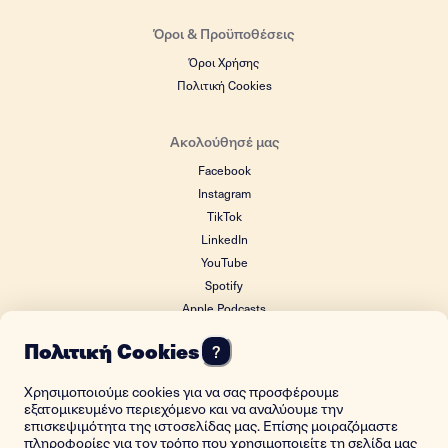
Όροι & Προϋποθέσεις
Όροι Χρήσης
Πολιτική Cookies
Ακολούθησέ μας
Facebook
Instagram
TikTok
LinkedIn
YouTube
Spotify
Apple Podcasts
Google Podcasts
Πολιτική Cookies
?
Χρησιμοποιούμε cookies για να σας προσφέρουμε
ΙΔΡΥΤΙΚΟΣ ΔΩΡΗΤΗΣ
εξατομικευμένο περιεχόμενο και να αναλύουμε την
επισκεψιμότητα της ιστοσελίδας μας. Επίσης μοιραζόμαστε
πληροφορίες για τον τρόπο που χρησιμοποιείτε τη σελίδα μας