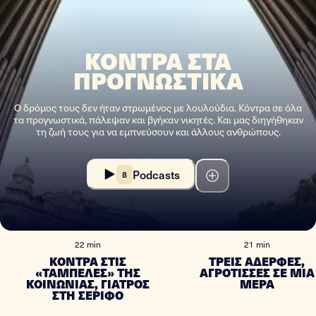
ΚΟΝΤΡΑ ΣΤΑ
ΠΡΟΓΝΩΣΤΙΚΑ
Ο δρόμος τους δεν ήταν στρωμένος με λουλούδια. Κόντρα σε όλα
τα προγνωστικά, πάλεψαν και βγήκαν νικητές. Και μας διηγήθηκαν
τη ζωή τους για να εμπνεύσουν και άλλους ανθρώπους.
Podcasts
8
#
1
#
2
22 min
21 min
ΚΟΝΤΡΑ ΣΤΙΣ
ΤΡΕΙΣ ΑΔΕΡΦΕΣ,
«ΤΑΜΠΕΛΕΣ» ΤΗΣ
ΑΓΡΟΤΙΣΣΕΣ ΣΕ ΜΙΑ
ΚΟΙΝΩΝΙΑΣ, ΓΙΑΤΡΟΣ
ΜΕΡΑ
ΣΤΗ ΣΕΡΙΦΟ