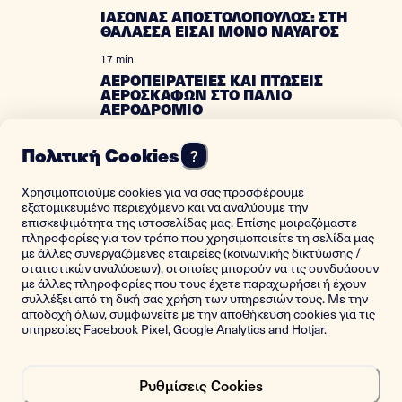
ΙΑΣΟΝΑΣ ΑΠΟΣΤΟΛΟΠΟΥΛΟΣ: ΣΤΗ
ΘΑΛΑΣΣΑ ΕΙΣΑΙ ΜΟΝΟ ΝΑΥΑΓΟΣ
17 min
ΑΕΡΟΠΕΙΡΑΤΕΙΕΣ ΚΑΙ ΠΤΩΣΕΙΣ
ΑΕΡΟΣΚΑΦΩΝ ΣΤΟ ΠΑΛΙΟ
ΑΕΡΟΔΡΟΜΙΟ
18 min
Πολιτική Cookies
?
ΜΕΓΑΛΩΣΑ ΣΤΗΝ ΙΜΠΡΑΗΜΙΑ ΤΗΣ
ΑΛΕΞΑΝΔΡΕΙΑΣ
Χρησιμοποιούμε cookies για να σας προσφέρουμε
14 min
εξατομικευμένο περιεχόμενο και να αναλύουμε την
THE FIRST GREEK WOMAN SHIP
επισκεψιμότητα της ιστοσελίδας μας. Επίσης μοιραζόμαστε
RADIO OPERATOR
πληροφορίες για τον τρόπο που χρησιμοποιείτε τη σελίδα μας
με άλλες συνεργαζόμενες εταιρείες (κοινωνικής δικτύωσης /
17 min
στατιστικών αναλύσεων), οι οποίες μπορούν να τις συνδυάσουν
με άλλες πληροφορίες που τους έχετε παραχωρήσει ή έχουν
ΤΟΤΕ ΠΟΥ ΟΛΑ ΕΜΟΙΑΖΑΝ ΑΘΩΑ
συλλέξει από τη δική σας χρήση των υπηρεσιών τους. Με την
αποδοχή όλων, συμφωνείτε με την αποθήκευση cookies για τις
10 min
υπηρεσίες Facebook Pixel, Google Analytics and Hotjar.
ΕΘΕΣΑ ΣΕ ΛΕΙΤΟΥΡΓΙΑ ΤΟΝ
ΕΛΛΗΝΙΚΟ ΠΥΡΗΝΙΚΟ
ΑΝΤΙΔΡΑΣΤΗΡΑ
Ρυθμίσεις Cookies
8 min