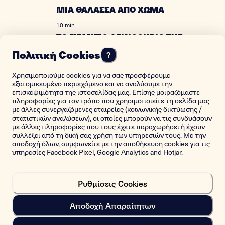
ΜΙΑ ΘΑΛΑΣΣΑ ΑΠΟ ΧΩΜΑ
10 min
ΤΟ ΓΙΓΑΝΤΙΟ ΔΕΙΝΟΘΗΡΙΟ ΤΗΣ
ΚΡΗΤΗΣ
Πολιτική Cookies
?
18 min
ΧΡΙΣΤΟΥΓΕΝΝΙΑΤΙΚΗ ΤΡΑΓΩΔΙΑ
Χρησιμοποιούμε cookies για να σας προσφέρουμε
ΣΤΟΝ ΟΛΥΜΠΟ
εξατομικευμένο περιεχόμενο και να αναλύουμε την
επισκεψιμότητα της ιστοσελίδας μας. Επίσης μοιραζόμαστε
19 min
πληροφορίες για τον τρόπο που χρησιμοποιείτε τη σελίδα μας
ΟΛΗ Η ΖΩΗ ΜΟΥ ΕΙΝΑΙ ΤΟ ΑΜΠΕΛΙ
με άλλες συνεργαζόμενες εταιρείες (κοινωνικής δικτύωσης /
στατιστικών αναλύσεων), οι οποίες μπορούν να τις συνδυάσουν
10 min
με άλλες πληροφορίες που τους έχετε παραχωρήσει ή έχουν
WE SURVIVED THE FOREST FIRES IN
συλλέξει από τη δική σας χρήση των υπηρεσιών τους. Με την
MATI
αποδοχή όλων, συμφωνείτε με την αποθήκευση cookies για τις
υπηρεσίες Facebook Pixel, Google Analytics and Hotjar.
9 min
ΠΕΡΑΣΕ Η ΦΩΤΙΑ ΑΠΟ ΠΑΝΩ ΜΟΥ
Ρυθμίσεις Cookies
10 min
ΤΟ ΘΑΥΜΑ ΤΗΣ ΑΓΙΑΣ ΠΑΡΑΣΚΕΥΗΣ
Αποδοχή Απαραίτητων
14 min