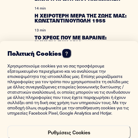
14 min
Η ΧΕΙΡΟΤΕΡΗ ΜΕΡΑ ΤΗΣ ΖΩΗΣ ΜΑΣ:
ΚΩΝΣΤΑΝΤΙΝΟΥΠΟΛΗ 1955
13 min
ΤΟ ΧΡΕΟΣ ΠΟΥ ΜΕ ΒΑΡΑΙΝΕ:
ΝΑΥΑΓΙΟ ΤΟΥ ΟΡΙΑ
Πολιτική Cookies
18 min
?
ΠΙΣΩ ΑΠΟ ΤΑ ΦΩΤΑ ΗΤΑΝ Η
ΕΛΕΥΘΕΡΙΑ
Χρησιμοποιούμε cookies για να σας προσφέρουμε
εξατομικευμένο περιεχόμενο και να αναλύουμε την
20 min
επισκεψιμότητα της ιστοσελίδας μας. Επίσης μοιραζόμαστε
NEVER LOSE HOPE: A YOUNG GREEK
πληροφορίες για τον τρόπο που χρησιμοποιείτε τη σελίδα μας
JEW FACES THE NAZIS
με άλλες συνεργαζόμενες εταιρείες (κοινωνικής δικτύωσης /
στατιστικών αναλύσεων), οι οποίες μπορούν να τις συνδυάσουν
14 min
με άλλες πληροφορίες που τους έχετε παραχωρήσει ή έχουν
A SOVIET HERO’S DAUGHTER
συλλέξει από τη δική σας χρήση των υπηρεσιών τους. Με την
αποδοχή όλων, συμφωνείτε με την αποθήκευση cookies για τις
υπηρεσίες Facebook Pixel, Google Analytics and Hotjar.
15 min
WHERE THE SUN NEVER ROSE
12 min
Ρυθμίσεις Cookies
ΕΤΣΙ ΕΚΛΕΙΣΑ ΤΟ «ΚΑΤΕΡΓΟ» ΤΟΥ