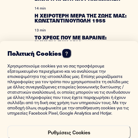
14 min
Η ΧΕΙΡΟΤΕΡΗ ΜΕΡΑ ΤΗΣ ΖΩΗΣ ΜΑΣ:
ΚΩΝΣΤΑΝΤΙΝΟΥΠΟΛΗ 1955
13 min
ΤΟ ΧΡΕΟΣ ΠΟΥ ΜΕ ΒΑΡΑΙΝΕ:
ΝΑΥΑΓΙΟ ΤΟΥ ΟΡΙΑ
Πολιτική Cookies
18 min
?
ΠΙΣΩ ΑΠΟ ΤΑ ΦΩΤΑ ΗΤΑΝ Η
ΕΛΕΥΘΕΡΙΑ
Χρησιμοποιούμε cookies για να σας προσφέρουμε
εξατομικευμένο περιεχόμενο και να αναλύουμε την
20 min
επισκεψιμότητα της ιστοσελίδας μας. Επίσης μοιραζόμαστε
NEVER LOSE HOPE: A YOUNG GREEK
πληροφορίες για τον τρόπο που χρησιμοποιείτε τη σελίδα μας
JEW FACES THE NAZIS
με άλλες συνεργαζόμενες εταιρείες (κοινωνικής δικτύωσης /
στατιστικών αναλύσεων), οι οποίες μπορούν να τις συνδυάσουν
14 min
με άλλες πληροφορίες που τους έχετε παραχωρήσει ή έχουν
A SOVIET HERO’S DAUGHTER
συλλέξει από τη δική σας χρήση των υπηρεσιών τους. Με την
αποδοχή όλων, συμφωνείτε με την αποθήκευση cookies για τις
υπηρεσίες Facebook Pixel, Google Analytics and Hotjar.
15 min
WHERE THE SUN NEVER ROSE
12 min
Ρυθμίσεις Cookies
ΕΤΣΙ ΕΚΛΕΙΣΑ ΤΟ «ΚΑΤΕΡΓΟ» ΤΟΥ