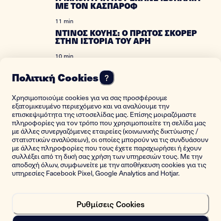
ΜΕ ΤΟΝ ΚΑΣΠΑΡΟΦ
11 min
ΝΤΙΝΟΣ ΚΟΥΗΣ: Ο ΠΡΩΤΟΣ ΣΚΟΡΕΡ
ΣΤΗΝ ΙΣΤΟΡΙΑ ΤΟΥ ΑΡΗ
10 min
ΓΙΩΡΓΟΣ ΜΑΤΣΚΑΡΗΣ: ΟΛΑ
ΜΠΟΡΟΥΝ ΝΑ ΓΙΝΟΥΝ ΣΤΟΝ ΧΟΡΟ
Πολιτική Cookies
?
9 min
Χρησιμοποιούμε cookies για να σας προσφέρουμε
Η ΠΟΔΟΣΦΑΙΡΙΣΤΡΙΑ
εξατομικευμένο περιεχόμενο και να αναλύουμε την
επισκεψιμότητα της ιστοσελίδας μας. Επίσης μοιραζόμαστε
9 min
πληροφορίες για τον τρόπο που χρησιμοποιείτε τη σελίδα μας
ΑΓΝΩΣΤΟΣ Χ: ΕΝΑΣ ΡΑΔΙΟΠΕΙΡΑΤΗΣ
με άλλες συνεργαζόμενες εταιρείες (κοινωνικής δικτύωσης /
ΑΠΟ ΤΗΝ ΤΗΝΟ
στατιστικών αναλύσεων), οι οποίες μπορούν να τις συνδυάσουν
με άλλες πληροφορίες που τους έχετε παραχωρήσει ή έχουν
8 min
συλλέξει από τη δική σας χρήση των υπηρεσιών τους. Με την
ΒΑΓΓΕΛΗΣ ΧΑΤΖΗΣ: ΜΠΟΞΕΡ ΜΕ
αποδοχή όλων, συμφωνείτε με την αποθήκευση cookies για τις
ΕΝΑ ΧΕΡΙ
υπηρεσίες Facebook Pixel, Google Analytics and Hotjar.
11 min
ΤΟ ΘΕΡΙΝΟ ΜΑΣ ΣΙΝΕΜΑ
Ρυθμίσεις Cookies
14 min