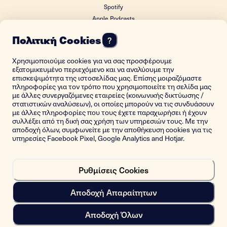
Spotify
Apple Podcasts
Google Podcasts
Πολιτική Cookies
?
Χρησιμοποιούμε cookies για να σας προσφέρουμε
ΙΔΡΥΤΙΚΟΣ ΔΩΡΗΤΗΣ
εξατομικευμένο περιεχόμενο και να αναλύουμε την
επισκεψιμότητα της ιστοσελίδας μας. Επίσης μοιραζόμαστε
πληροφορίες για τον τρόπο που χρησιμοποιείτε τη σελίδα μας
με άλλες συνεργαζόμενες εταιρείες (κοινωνικής δικτύωσης /
στατιστικών αναλύσεων), οι οποίες μπορούν να τις συνδυάσουν
με άλλες πληροφορίες που τους έχετε παραχωρήσει ή έχουν
συλλέξει από τη δική σας χρήση των υπηρεσιών τους. Με την
αποδοχή όλων, συμφωνείτε με την αποθήκευση cookies για τις
υπηρεσίες Facebook Pixel, Google Analytics and Hotjar.
Ρυθμίσεις Cookies
Πίσω στην αρχή
Αποδοχή Απαραίτητων
Copyright © 2021-2023 Istorima. All rights reserved.
Αποδοχή Όλων
Designed & Developed by
HØLY ™